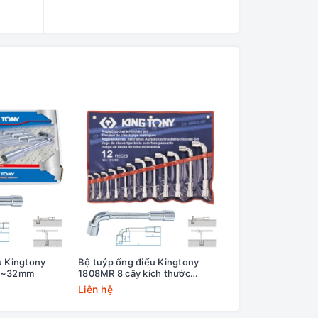
u Kingtony
Bộ tuýp ống điếu Kingtony
Tuýp chữ T đầu lục
 6~32mm
1808MR 8 cây kích thước
Kingtony seri 118
8~19mm
Liên hệ
Liên hệ