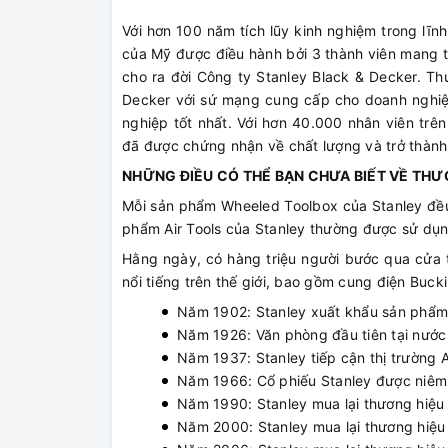
Với hơn 100 năm tích lũy kinh nghiệm trong lĩ
của Mỹ được điều hành bởi 3 thành viên mang t
cho ra đời Công ty Stanley Black & Decker. Th
Decker với sứ mạng cung cấp cho doanh nghi
nghiệp tốt nhất. Với hơn 40.000 nhân viên trê
đã được chứng nhận về chất lượng và trở thành
NHỮNG ĐIỀU CÓ THỂ BẠN CHƯA BIẾT VỀ THƯ
Mỗi sản phẩm Wheeled Toolbox của Stanley đều
phẩm Air Tools của Stanley thường được sử dụn
Hằng ngày, có hàng triệu người bước qua cửa 
nổi tiếng trên thế giới, bao gồm cung điện Buc
Năm 1902: Stanley xuất khẩu sản phẩm s
Năm 1926: Văn phòng đầu tiên tại nước 
Năm 1937: Stanley tiếp cận thị trường
Năm 1966: Cổ phiếu Stanley được niêm 
Năm 1990: Stanley mua lại thương hiệu 
Năm 2000: Stanley mua lại thương hiệu 