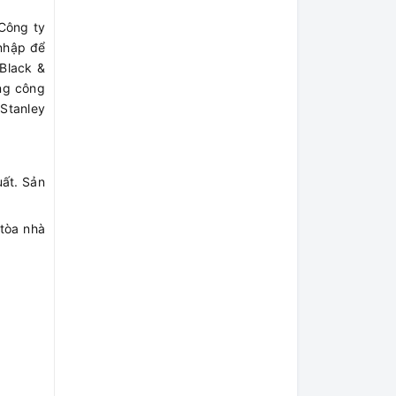
 Công ty
 nhập để
 Black &
ng công
 Stanley
ất. Sản
tòa nhà