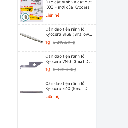
Dao cắt rãnh và cắt đứt
KGZ - mới của Kyocera
Liên hệ
Cán dao tiện rãnh lỗ
Kyocera SIGE (Shallow
Grooving)
1₫
3.219.807₫
Cán dao tiện rãnh lỗ
Kyocera VNG (Small Dia.
Internal Grooving
1₫
8.402.300₫
System Tip-Bars)
Cán dao tiện rãnh lỗ
Kyocera EZG (Small Dia.
Internal Grooving EZ
Liên hệ
Bars)