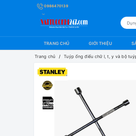
0986470139
TRANG CHỦ
GIỚI THIỆU
S
Trang chủ
Tuýp ống điếu chữ l, t, y và bộ tu