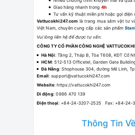
Nhiều chương trình khuyến mãi và quà 
Giao hàng nhanh trong
4h
Tư vấn kỹ thuật miễn phí hoặc gọi điện đ
Vattucokhi247.com
là trang mua sắm vật tư và
Việt Nam, chuyên cung cấp các sản phẩm
Stan
Vui lòng liên hệ để được tư vấn:
CÔNG TY CỔ PHẦN CÔNG NGHỆ VATTUCOKHI
Hà Nội
: Tầng 2, Tháp B, Tòa T608, KĐT Cổ N
HCM
: 512-513 Officetel, Garden Gate Build
Đà Nẵng
: Shophouse 304, đường Mê Linh, T
Email
: support@vattucokhi247.com
Website
: https://vattucokhi247.com
Di động
: 0986 470 139
Điện thoại
: +84-24-3207-2525 Fax: +84-24-
Thông Tin V