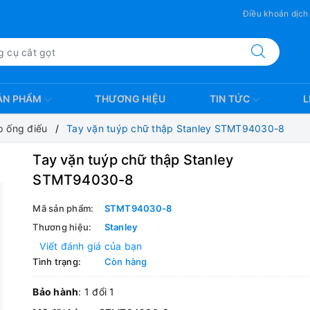
Điều khoản dịch
ẢN PHẨM
THƯƠNG HIỆU
TIN TỨC
L
ýp ống điếu
Tay vặn tuýp chữ thập Stanley STMT94030-8
Tay vặn tuýp chữ thập Stanley
STMT94030-8
Mã sản phẩm:
STMT94030-8
Thương hiệu:
Stanley
Viết đánh giá của bạn
Tình trạng:
Còn hàng
Bảo hành
: 1 đổi 1