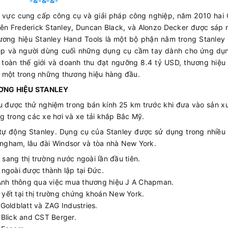
-&-&-&-
nh vực cung cấp công cụ và giải pháp công nghiệp, năm 2010 hai
ên Frederick Stanley, Duncan Black, và Alonzo Decker được sáp
ương hiệu Stanley Hand Tools là một bộ phận nằm trong Stanley
ệp và người dùng cuối những dụng cụ cầm tay dành cho ứng dụ
n toàn thế giới và doanh thu đạt ngưỡng 8.4 tỷ USD, thương hiệu
 một trong những thương hiệu hàng đầu.
ƠNG HIỆU STANLEY
 được thử nghiệm trong bán kính 25 km trước khi đưa vào sản xu
g trong các xe hơi và xe tải khắp Bắc Mỹ.
tự động Stanley. Dụng cụ của Stanley được sử dụng trong nhiều 
kingham, lâu đài Windsor và tòa nhà New York.
ang thị trường nước ngoài lần đầu tiên.
ngoài được thành lập tại Đức.
 Anh thông qua việc mua thương hiệu J A Chapman.
yết tại thị trường chứng khoán New York.
Goldblatt và ZAG Industries.
Blick and CST Berger.