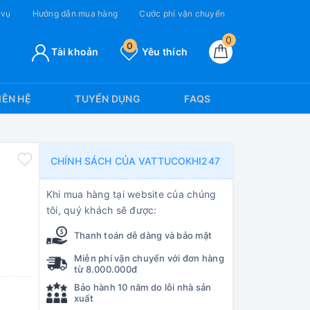
 vụ
Hướng dẫn mua hàng
Cước phí vận chuyển
0
0
Tài khoản
Yêu thích
IÊN HỆ
TUYỂN DỤNG
FAQS
CHÍNH SÁCH CỦA VATTUCOKHI247
Khi mua hàng tại website của chúng
tôi, quý khách sẽ được:
Thanh toán dễ dàng và bảo mật
Miễn phí vận chuyển với đơn hàng
từ 8.000.000đ
Bảo hành 10 năm do lỗi nhà sản
xuất