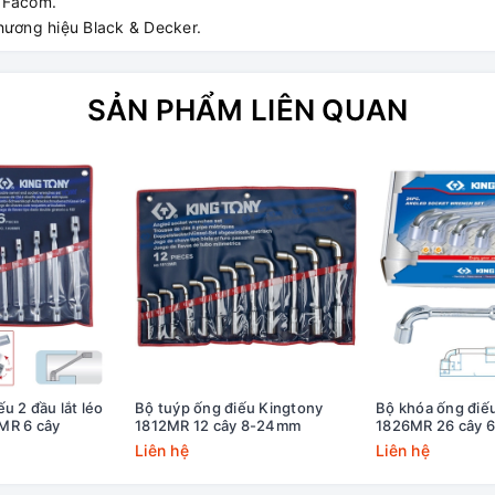
 Facom.
hương hiệu Black & Decker.
SẢN PHẨM LIÊN QUAN
u 2 đầu lắt léo
Bộ tuýp ống điếu Kingtony
Bộ khóa ống điế
MR 6 cây
1812MR 12 cây 8-24mm
1826MR 26 cây
Liên hệ
Liên hệ