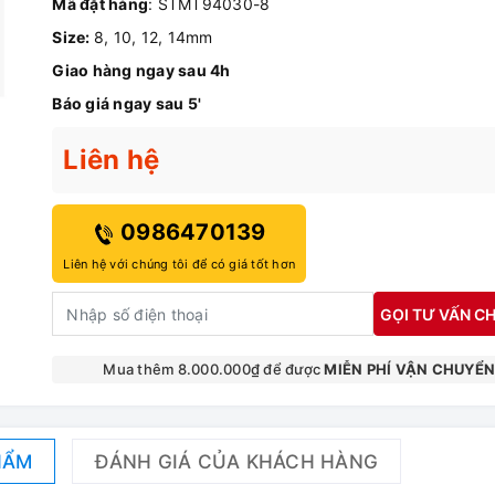
Mã đặt hàng
: STMT94030-8
Size:
8, 10, 12, 14mm
Giao hàng ngay sau 4h
Báo giá ngay sau 5'
Liên hệ
0986470139
Liên hệ với chúng tôi để có giá tốt hơn
GỌI TƯ VẤN CH
Mua thêm 8.000.000₫ để được
MIỄN PHÍ VẬN CHUYỂ
HẨM
ĐÁNH GIÁ CỦA KHÁCH HÀNG