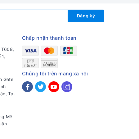
Đăng ký
Chấp nhận thanh toán
a T608,
 1,
Chúng tôi trên mạng xã hội
en Gate
inh
ận, Tp.
ờng Mê
uận