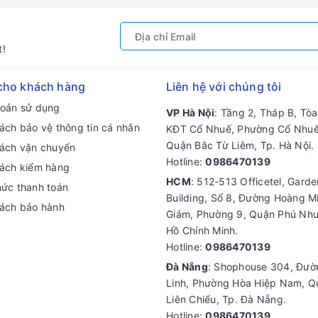
t!
cho khách hàng
Liên hệ với chúng tôi
hoản sử dụng
VP Hà Nội
: Tầng 2, Tháp B, Tò
ách bảo vệ thông tin cá nhân
KĐT Cổ Nhuế, Phường Cổ Nhuế
Quận Bắc Từ Liêm, Tp. Hà Nội.
sách vận chuyển
Hotline:
0986470139
sách kiểm hàng
HCM
: 512-513 Officetel, Gard
hức thanh toán
Building, Số 8, Đường Hoàng M
sách bảo hành
Giám, Phường 9, Quận Phú Nhu
Hồ Chính Minh.
Hotline:
0986470139
Đà Nẵng
: Shophouse 304, Đư
Linh, Phường Hòa Hiệp Nam, Q
Liên Chiểu, Tp. Đà Nẵng.
Hotline:
0986470139