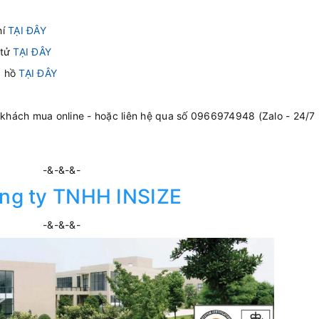
hí
TẠI ĐÂY
 tử
TẠI ĐÂY
g hồ
TẠI ĐÂY
 khách mua online - hoặc liên hệ qua số 0966974948 (Zalo - 24/7 
-&-&-&-
ng ty TNHH INSIZE
-&-&-&-