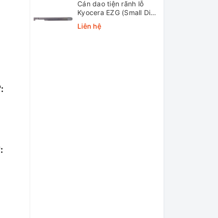
Cán dao tiện rãnh lỗ
Kyocera EZG (Small Dia.
Internal Grooving EZ
Liên hệ
Bars)
:
: