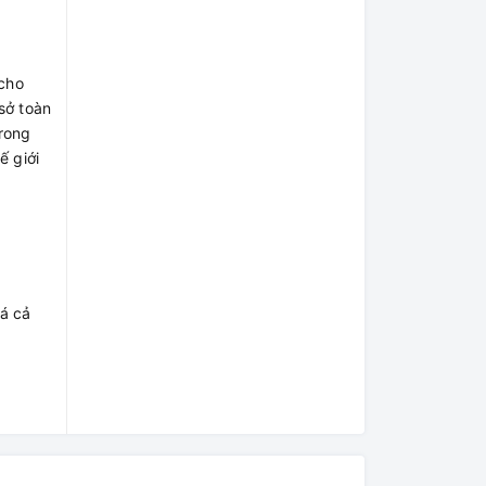
 cho
sở toàn
trong
ế giới
iá cả