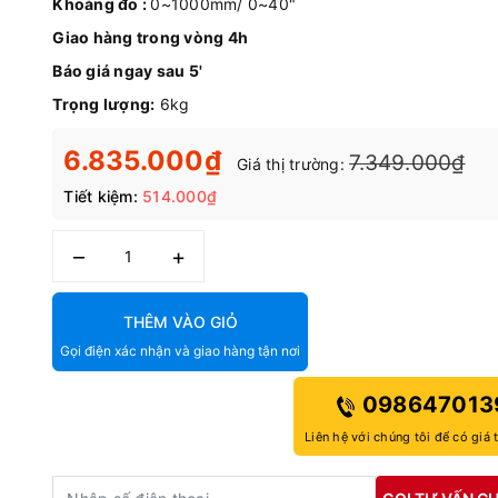
Khoảng đo :
0~1000mm/ 0~40"
Giao hàng trong vòng 4h
Báo giá ngay sau 5'
Trọng lượng:
6kg
6.835.000₫
7.349.000₫
Giá thị trường:
Tiết kiệm:
514.000₫
–
+
THÊM VÀO GIỎ
Gọi điện xác nhận và giao hàng tận nơi
098647013
Liên hệ với chúng tôi để có giá 