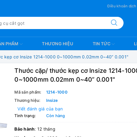
Điều khoản dịch
ẢN PHẨM
THƯƠNG HIỆU
TIN TỨC
L
ớc kẹp cơ Insize 1214-1000 0~1000mm 0.02mm 0~40” 0.001"
Thước cặp/ thước kẹp cơ Insize 1214-100
0~1000mm 0.02mm 0~40” 0.001"
Mã sản phẩm:
1214-1000
Thương hiệu:
Insize
Viết đánh giá của bạn
Tình trạng:
Còn hàng
Bảo hành
: 12 tháng