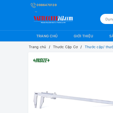
0986470139
TRANG CHỦ
GIỚI THIỆU
S
Trang chủ
Thước Cặp Cơ
Thước cặp/ thư