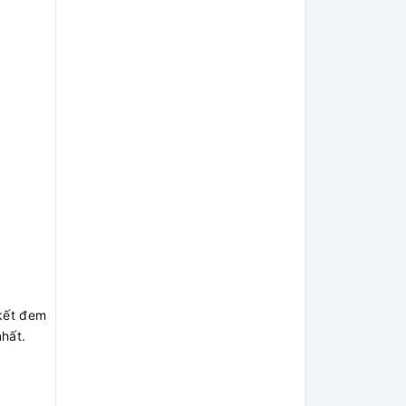
 kết đem
nhất.