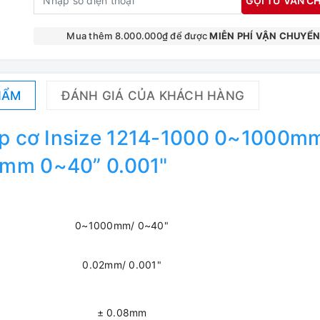
GỌI TƯ VẤN CH
Mua thêm 8.000.000₫ để được
MIỄN PHÍ VẬN CHUYỂ
HẨM
ĐÁNH GIÁ CỦA KHÁCH HÀNG
ẹp cơ Insize 1214-1000 0~1000m
2mm 0~40” 0.001"
0~1000mm/ 0~40"
0.02mm/ 0.001"
± 0.08mm