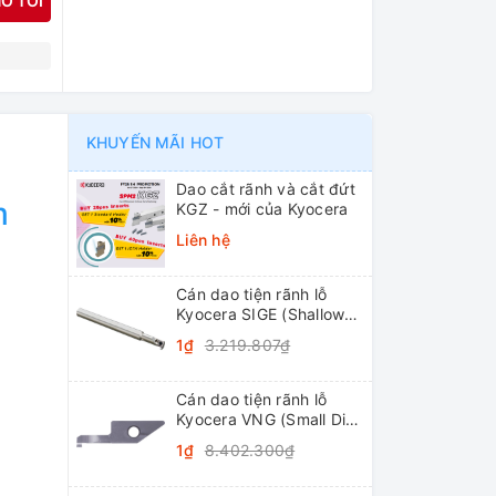
O TÔI
N
KHUYẾN MÃI HOT
Dao cắt rãnh và cắt đứt
m
KGZ - mới của Kyocera
Liên hệ
Cán dao tiện rãnh lỗ
Kyocera SIGE (Shallow
Grooving)
1₫
3.219.807₫
Cán dao tiện rãnh lỗ
Kyocera VNG (Small Dia.
Internal Grooving
1₫
8.402.300₫
System Tip-Bars)