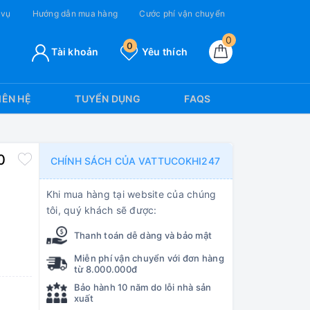
 vụ
Hướng dẫn mua hàng
Cước phí vận chuyển
0
0
Tài khoản
Yêu thích
IÊN HỆ
TUYỂN DỤNG
FAQS
0
CHÍNH SÁCH CỦA VATTUCOKHI247
Khi mua hàng tại website của chúng
tôi, quý khách sẽ được:
Thanh toán dễ dàng và bảo mật
Miễn phí vận chuyển với đơn hàng
từ 8.000.000đ
Bảo hành 10 năm do lỗi nhà sản
xuất