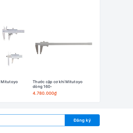
 Mitutoyo
Thước cặp cơ khí Mitutoyo
Thước cặp cơ khí 
dòng 160-
dòng 530
4.780.000₫
760.000₫
Đăng ký