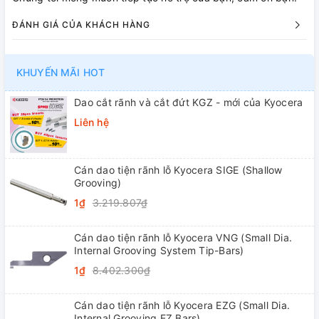
ĐÁNH GIÁ CỦA KHÁCH HÀNG
KHUYẾN MÃI HOT
Dao cắt rãnh và cắt đứt KGZ - mới của Kyocera
Liên hệ
Cán dao tiện rãnh lỗ Kyocera SIGE (Shallow
Grooving)
1₫
3.219.807₫
Cán dao tiện rãnh lỗ Kyocera VNG (Small Dia.
Internal Grooving System Tip-Bars)
1₫
8.402.300₫
Cán dao tiện rãnh lỗ Kyocera EZG (Small Dia.
Internal Grooving EZ Bars)