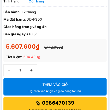
Tình trạng:
Còn hàng
Bảo hành
: 12 tháng
Mã đặt hàng:
DD-F300
Giao hàng trong vòng 4h
Báo giá ngay sau 5'
5.607.600₫
6.112.000₫
Tiết kiệm:
504.400₫
–
+
THÊM VÀO GIỎ
Gọi điện xác nhận và giao hàng tận nơi
0986470139
Liên hệ với chúng tôi để có giá tốt hơn