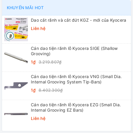
KHUYẾN MÃI HOT
Dao cắt rãnh và cắt đứt KGZ - mới của Kyocera
Liên hệ
Cán dao tiện rãnh lỗ Kyocera SIGE (Shallow
Grooving)
1₫
3.219.807₫
Cán dao tiện rãnh lỗ Kyocera VNG (Small Dia.
Internal Grooving System Tip-Bars)
1₫
8.402.300₫
Cán dao tiện rãnh lỗ Kyocera EZG (Small Dia.
Internal Grooving EZ Bars)
Liên hệ