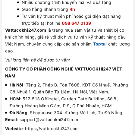
Nhiều chương trình khuyến mãi và quà tặng
Giao hàng nhanh trong
4h
Tư vấn kỹ thuật miễn phí hoặc gọi điện đặt hàng
trực tiếp tại hotline
098 647 0139
Vattucokhi247.com
là trang mua sắm vật tư và thiết bị cơ
khí chính hãng, giá rẻ với dịch vụ tư vấn kỹ thuật hàng đầu
Việt Nam, chuyên cung cấp các sản phẩm
Toptul
chất lượng
cao.
Vui lòng liên hệ để được tư vấn:
CÔNG TY CỔ PHẦN CÔNG NGHỆ VATTUCOKHI247 VIỆT
NAM
Hà Nội
: Tầng 2, Tháp B, Tòa T608, KĐT Cổ Nhuế, Phường
Cổ Nhuế 1, Quận Bắc Từ Liêm, Hà Nội, Việt Nam.
HCM
: 512-513 Officetel, Garden Gate Building, Số 8,
Đường Hoàng Minh Giám, P.9, Q.Phú Nhuận, HCM
Đà Nẵng
: Shophouse 304, đường Mê Linh, Tp Đà Nẵng.
Email
: support@vattucokhi247.com
Website
: https://vattucokhi247.com