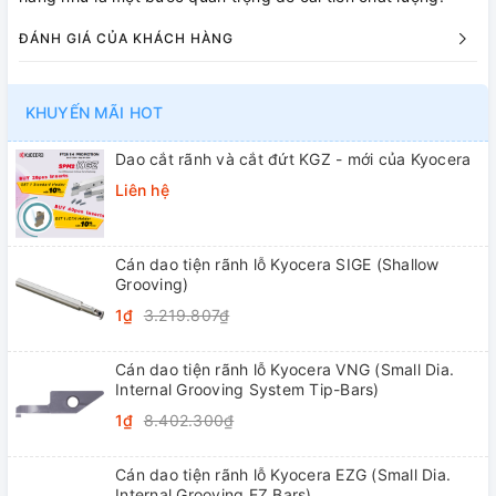
ĐÁNH GIÁ CỦA KHÁCH HÀNG
KHUYẾN MÃI HOT
Dao cắt rãnh và cắt đứt KGZ - mới của Kyocera
Liên hệ
Cán dao tiện rãnh lỗ Kyocera SIGE (Shallow
Grooving)
1₫
3.219.807₫
Cán dao tiện rãnh lỗ Kyocera VNG (Small Dia.
Internal Grooving System Tip-Bars)
1₫
8.402.300₫
Cán dao tiện rãnh lỗ Kyocera EZG (Small Dia.
Internal Grooving EZ Bars)