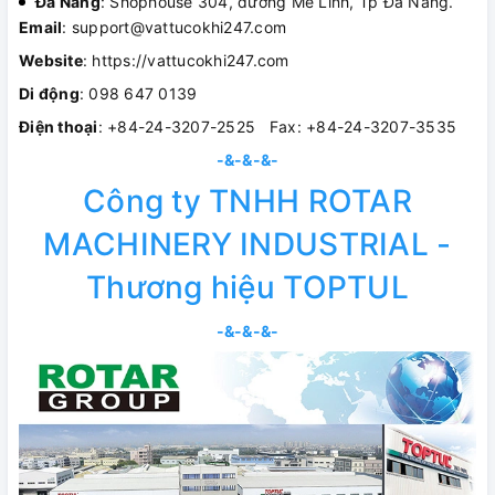
Đà Nẵng
: Shophouse 304, đường Mê Linh, Tp Đà Nẵng.
Email
: support@vattucokhi247.com
Website
: https://vattucokhi247.com
Di động
: 098 647 0139
Điện thoại
: +84-24-3207-2525 Fax: +84-24-3207-3535
-&-&-&-
Công ty TNHH ROTAR
MACHINERY INDUSTRIAL -
Thương hiệu TOPTUL
-&-&-&-