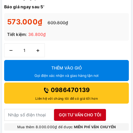
Báo giá ngay sau 5'
573.000₫
609.800₫
Tiết kiệm:
36.800₫
–
+
THÊM VÀO GIỎ
Gọi điện xác nhận và giao hàng tận nơi
0986470139
Liên hệ với chúng tôi để có giá tốt hơn
GỌI TƯ VẤN CHO TÔI
Mua thêm 8.000.000₫ để được
MIỄN PHÍ VẬN CHUYỂN