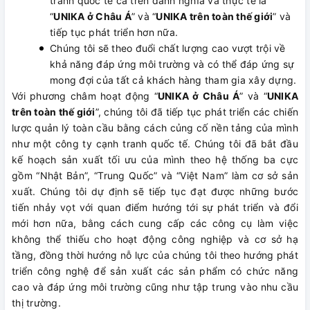
tranh quốc tế cả trên danh nghĩa và thực tế là
“
UNIKA ở Châu Á
” và “
UNIKA trên toàn thế giới
” và
tiếp tục phát triển hơn nữa.
Chúng tôi sẽ theo đuổi chất lượng cao vượt trội về
khả năng đáp ứng môi trường và có thể đáp ứng sự
mong đợi của tất cả khách hàng tham gia xây dựng.
Với phương châm hoạt động “
UNIKA ở Châu Á
” và “
UNIKA
trên toàn thế giới
”, chúng tôi đã tiếp tục phát triển các chiến
lược quản lý toàn cầu bằng cách củng cố nền tảng của mình
như một công ty cạnh tranh quốc tế. Chúng tôi đã bắt đầu
kế hoạch sản xuất tối ưu của mình theo hệ thống ba cực
gồm “Nhật Bản”, “Trung Quốc” và “Việt Nam” làm cơ sở sản
xuất. Chúng tôi dự định sẽ tiếp tục đạt được những bước
tiến nhảy vọt với quan điểm hướng tới sự phát triển và đổi
mới hơn nữa, bằng cách cung cấp các công cụ làm việc
không thể thiếu cho hoạt động công nghiệp và cơ sở hạ
tầng, đồng thời hướng nỗ lực của chúng tôi theo hướng phát
triển công nghệ để sản xuất các sản phẩm có chức năng
cao và đáp ứng môi trường cũng như tập trung vào nhu cầu
thị trường.