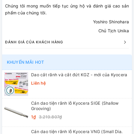
Chúng tôi mong muốn tiếp tục ủng hộ và đánh giá cao sản
phẩm của chúng tôi.
Yoshiro Shinohara
Chủ Tịch Unika
ĐÁNH GIÁ CỦA KHÁCH HÀNG
KHUYẾN MÃI HOT
Dao cắt rãnh và cắt đứt KGZ - mới của Kyocera
Liên hệ
Cán dao tiện rãnh lỗ Kyocera SIGE (Shallow
Grooving)
1₫
3.219.807₫
Cán dao tiện rãnh lỗ Kyocera VNG (Small Dia.