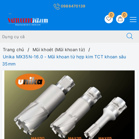
0986470139
0
0
Trang chủ
Mũi khoét (Mũi khoan từ)
Unika MX35N-16.0 - Mũi khoan từ hợp kim TCT khoan sâu
35mm