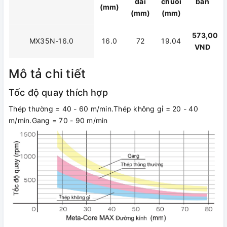
dài
chuôi
bán
(mm)
(mm)
(mm)
573,000
MX35N-16.0
16.0
72
19.04
VND
Mô tả chi tiết
Tốc độ quay thích hợp
Thép thường = 40 - 60 m/min.Thép không gỉ = 20 - 40
m/min.Gang = 70 - 90 m/min