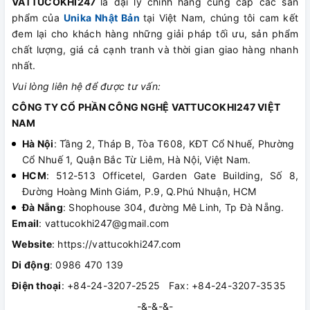
VATTUCOKHI247
là đại lý chính hãng cung cấp các sản
phẩm của
Unika Nhật Bản
tại Việt Nam, chúng tôi cam kết
đem lại cho khách hàng những giải pháp tối ưu, sản phẩm
chất lượng, giá cả cạnh tranh và thời gian giao hàng nhanh
nhất.
Vui lòng liên hệ để được tư vấn:
CÔNG TY CỔ PHẦN CÔNG NGHỆ VATTUCOKHI247 VIỆT
NAM
Hà Nội
: Tầng 2, Tháp B, Tòa T608, KĐT Cổ Nhuế, Phường
Cổ Nhuế 1, Quận Bắc Từ Liêm, Hà Nội, Việt Nam.
HCM
: 512-513 Officetel, Garden Gate Building, Số 8,
Đường Hoàng Minh Giám, P.9, Q.Phú Nhuận, HCM
Đà Nẵng
: Shophouse 304, đường Mê Linh, Tp Đà Nẵng.
Email
: vattucokhi247@gmail.com
Website
: https://vattucokhi247.com
Di động
: 0986 470 139
Điện thoại
: +84-24-3207-2525 Fax: +84-24-3207-3535
-&-&-&-