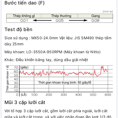
Bước tiến dao (F)
Test độ bền
Size sử dụng : MX50-24.0mm Vật liệu: JIS SM490 thép tấm
dày 25mm
Máy khoan: LO-3550A-950RPM (Máy khoan từ Nitto)
Khác: Điều khiển bằng tay, dùng dầu giải nhiệt
Mũi 3 cặp lưỡi cắt
Với tổ hợp 3 cặp lưỡi cắt, gồm lưỡi cắt phía ngoài, lưỡi cắt
giữa và lưỡi cắt trong, và với việc phân đoạn lần lượt 1/3 độ