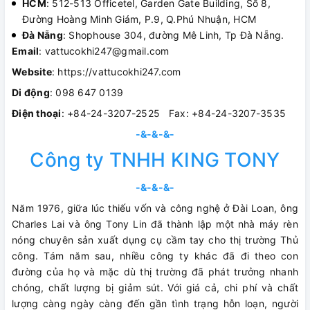
HCM
: 512-513 Officetel, Garden Gate Building, Số 8,
Đường Hoàng Minh Giám, P.9, Q.Phú Nhuận, HCM
Đà Nẵng
: Shophouse 304, đường Mê Linh, Tp Đà Nẵng.
Email
: vattucokhi247@gmail.com
Website
: https://vattucokhi247.com
Di động
: 098 647 0139
Điện thoại
: +84-24-3207-2525 Fax: +84-24-3207-3535
-&-&-&-
Công ty TNHH KING TONY
-&-&-&-
Năm 1976, giữa lúc thiếu vốn và công nghệ ở Đài Loan, ông
Charles Lai và ông Tony Lin đã thành lập một nhà máy rèn
nóng chuyên sản xuất dụng cụ cầm tay cho thị trường Thủ
công. Tám năm sau, nhiều công ty khác đã đi theo con
đường của họ và mặc dù thị trường đã phát trưởng nhanh
chóng, chất lượng bị giảm sút. Với giá cả, chi phí và chất
lượng càng ngày càng đến gần tình trạng hỗn loạn, người