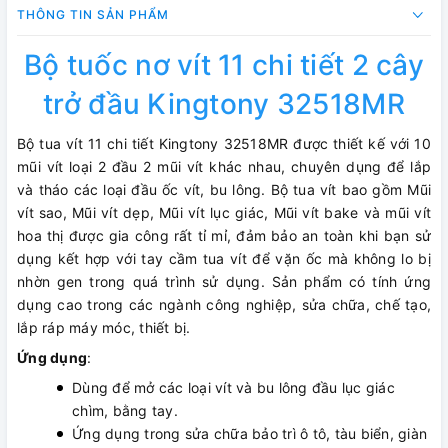
THÔNG TIN SẢN PHẨM
Bộ tuốc nơ vít 11 chi tiết 2 cây
trở đầu Kingtony 32518MR
Bộ tua vít 11 chi tiết Kingtony 32518MR được thiết kế với 10
mũi vít loại 2 đầu 2 mũi vít khác nhau, chuyên dụng để lắp
và tháo các loại đầu ốc vít, bu lông. Bộ tua vít bao gồm Mũi
vít sao, Mũi vít dẹp, Mũi vít lục giác, Mũi vít bake và mũi vít
hoa thị được gia công rất tỉ mỉ, đảm bảo an toàn khi bạn sử
dụng kết hợp với tay cầm tua vít để vặn ốc mà không lo bị
nhờn gen trong quá trình sử dụng. Sản phẩm có tính ứng
dụng cao trong các ngành công nghiệp, sửa chữa, chế tạo,
lắp ráp máy móc, thiết bị.
Ứng dụng
:
Dùng để mở các loại vít và bu lông đầu lục giác
chìm, bằng tay.
Ứng dụng trong sửa chữa bảo trì ô tô, tàu biển, giàn