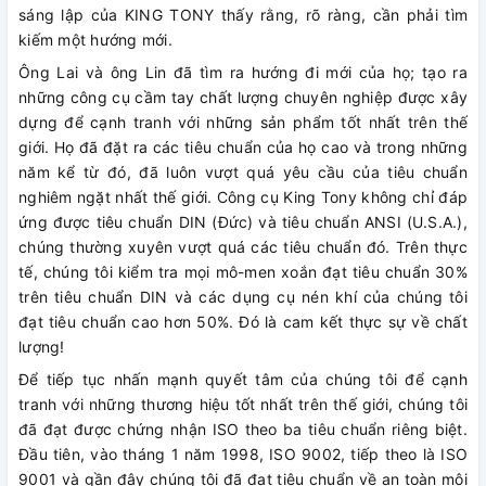
sáng lập của KING TONY thấy rằng, rõ ràng, cần phải tìm
kiếm một hướng mới.
Ông Lai và ông Lin đã tìm ra hướng đi mới của họ; tạo ra
những công cụ cầm tay chất lượng chuyên nghiệp được xây
dựng để cạnh tranh với những sản phẩm tốt nhất trên thế
giới. Họ đã đặt ra các tiêu chuẩn của họ cao và trong những
năm kể từ đó, đã luôn vượt quá yêu cầu của tiêu chuẩn
nghiêm ngặt nhất thế giới. Công cụ King Tony không chỉ đáp
ứng được tiêu chuẩn DIN (Đức) và tiêu chuẩn ANSI (U.S.A.),
chúng thường xuyên vượt quá các tiêu chuẩn đó. Trên thực
tế, chúng tôi kiểm tra mọi mô-men xoắn đạt tiêu chuẩn 30%
trên tiêu chuẩn DIN và các dụng cụ nén khí của chúng tôi
đạt tiêu chuẩn cao hơn 50%. Đó là cam kết thực sự về chất
lượng!
Để tiếp tục nhấn mạnh quyết tâm của chúng tôi để cạnh
tranh với những thương hiệu tốt nhất trên thế giới, chúng tôi
đã đạt được chứng nhận ISO theo ba tiêu chuẩn riêng biệt.
Đầu tiên, vào tháng 1 năm 1998, ISO 9002, tiếp theo là ISO
9001 và gần đây chúng tôi đã đạt tiêu chuẩn về an toàn môi