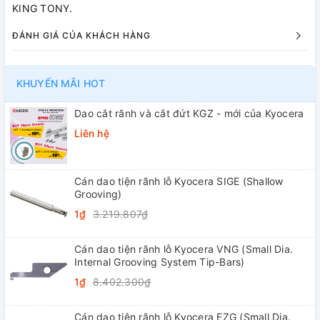
KING TONY.
ĐÁNH GIÁ CỦA KHÁCH HÀNG
KHUYẾN MÃI HOT
Dao cắt rãnh và cắt đứt KGZ - mới của Kyocera
Liên hệ
Cán dao tiện rãnh lỗ Kyocera SIGE (Shallow
Grooving)
1₫
3.219.807₫
Cán dao tiện rãnh lỗ Kyocera VNG (Small Dia.
Internal Grooving System Tip-Bars)
1₫
8.402.300₫
Cán dao tiện rãnh lỗ Kyocera EZG (Small Dia.