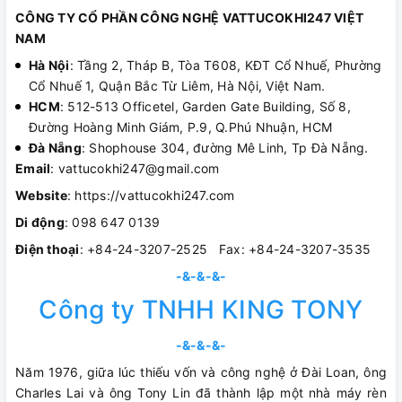
CÔNG TY CỔ PHẦN CÔNG NGHỆ VATTUCOKHI247 VIỆT
NAM
Hà Nội
: Tầng 2, Tháp B, Tòa T608, KĐT Cổ Nhuế, Phường
Cổ Nhuế 1, Quận Bắc Từ Liêm, Hà Nội, Việt Nam.
HCM
: 512-513 Officetel, Garden Gate Building, Số 8,
Đường Hoàng Minh Giám, P.9, Q.Phú Nhuận, HCM
Đà Nẵng
: Shophouse 304, đường Mê Linh, Tp Đà Nẵng.
Email
: vattucokhi247@gmail.com
Website
: https://vattucokhi247.com
Di động
: 098 647 0139
Điện thoại
: +84-24-3207-2525 Fax: +84-24-3207-3535
-&-&-&-
Công ty TNHH KING TONY
-&-&-&-
Năm 1976, giữa lúc thiếu vốn và công nghệ ở Đài Loan, ông
Charles Lai và ông Tony Lin đã thành lập một nhà máy rèn