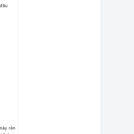
 đầu
 máy rèn