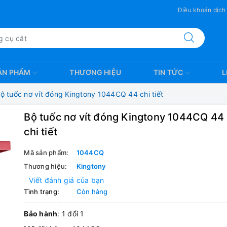
Điều khoản dịch
ẢN PHẨM
THƯƠNG HIỆU
TIN TỨC
L
ộ tuốc nơ vít đóng Kingtony 1044CQ 44 chi tiết
Bộ tuốc nơ vít đóng Kingtony 1044CQ 44
chi tiết
Mã sản phẩm:
1044CQ
Thương hiệu:
Kingtony
Viết đánh giá của bạn
Tình trạng:
Còn hàng
Bảo hành
: 1 đổi 1