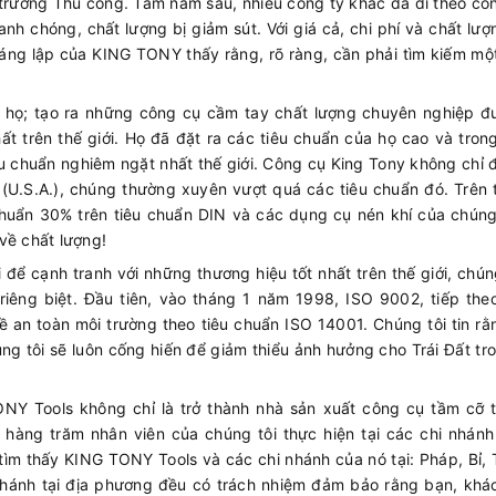
trường Thủ công. Tám năm sau, nhiều công ty khác đã đi theo c
nh chóng, chất lượng bị giảm sút. Với giá cả, chi phí và chất lư
sáng lập của KING TONY thấy rằng, rõ ràng, cần phải tìm kiếm m
a họ; tạo ra những công cụ cầm tay chất lượng chuyên nghiệp đ
t trên thế giới. Họ đã đặt ra các tiêu chuẩn của họ cao và tro
êu chuẩn nghiêm ngặt nhất thế giới. Công cụ King Tony không chỉ
(U.S.A.), chúng thường xuyên vượt quá các tiêu chuẩn đó. Trên 
huẩn 30% trên tiêu chuẩn DIN và các dụng cụ nén khí của chúng
về chất lượng!
để cạnh tranh với những thương hiệu tốt nhất trên thế giới, chún
iêng biệt. Đầu tiên, vào tháng 1 năm 1998, ISO 9002, tiếp theo
 an toàn môi trường theo tiêu chuẩn ISO 14001. Chúng tôi tin rằ
úng tôi sẽ luôn cống hiến để giảm thiểu ảnh hưởng cho Trái Đất tr
.
NY Tools không chỉ là trở thành nhà sản xuất công cụ tầm cỡ t
àng trăm nhân viên của chúng tôi thực hiện tại các chi nhánh
 tìm thấy KING TONY Tools và các chi nhánh của nó tại: Pháp, Bỉ,
nhánh tại địa phương đều có trách nhiệm đảm bảo rằng bạn, khá