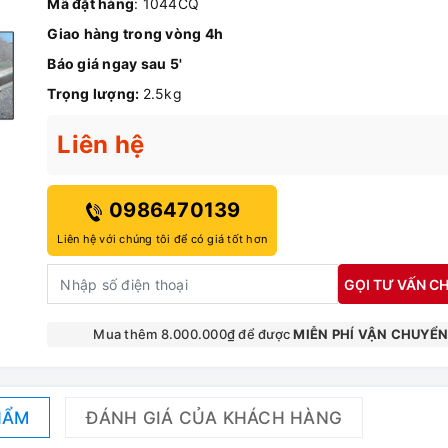
Mã đặt hàng
: 1044CQ
Giao hàng trong vòng 4h
Báo giá ngay sau 5'
Trọng lượng:
2.5kg
Liên hệ
0986470139
Liên hệ với chúng tôi để có giá tốt hơn
GỌI TƯ VẤN CH
Mua thêm 8.000.000₫ để được
MIỄN PHÍ VẬN CHUYỂ
HẨM
ĐÁNH GIÁ CỦA KHÁCH HÀNG