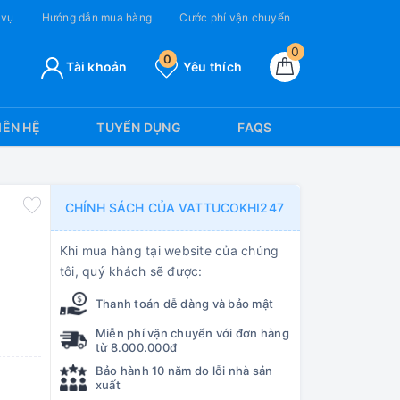
 vụ
Hướng dẫn mua hàng
Cước phí vận chuyển
0
0
Tài khoản
Yêu thích
IÊN HỆ
TUYỂN DỤNG
FAQS
CHÍNH SÁCH CỦA VATTUCOKHI247
Khi mua hàng tại website của chúng
tôi, quý khách sẽ được:
Thanh toán dễ dàng và bảo mật
Miễn phí vận chuyển với đơn hàng
từ 8.000.000đ
Bảo hành 10 năm do lỗi nhà sản
xuất