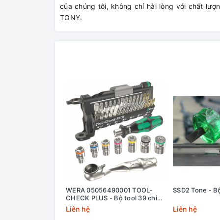
của chúng tôi, không chỉ hài lòng với chất lư
TONY.
WERA 05056490001 TOOL-
SSD2 Tone - Bộ
CHECK PLUS - Bộ tool 39 chi
tiết cho xe đạp và xe đạp điện
Liên hệ
Liên hệ