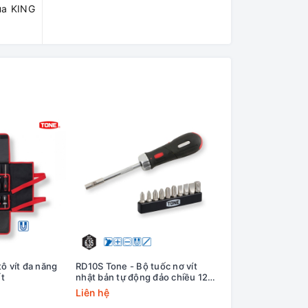
của KING
ô vít đa năng
RD10S Tone - Bộ tuốc nơ vít
RDT10S Tone - Bộ t
ết
nhật bản tự động đảo chiều 12
chữ T tự động đảo 
chi tiết
tiết
Liên hệ
Liên hệ