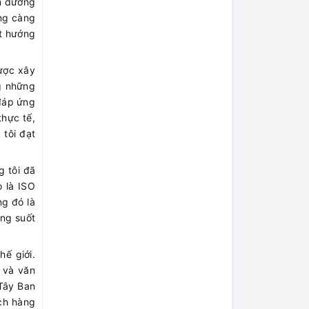
on đường
ợng càng
ột hướng
ược xây
ng những
 đáp ứng
thực tế,
 tôi đạt
g tôi đã
 là ISO
ng đó là
ong suốt
hế giới.
 và văn
 Tây Ban
ch hàng