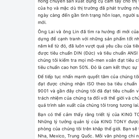
nóng chuyên sản xuất dụng cụ cầm tay cho thị 
của họ và mặc dù thị trường đã phát trưởng nha
ngày càng đến gần tình trạng hỗn loạn, người 
mới.
Ông Lai và ông Lin đã tìm ra hướng đi mới củ
dựng để cạnh tranh với những sản phẩm tốt nhấ
năm kể từ đó, đã luôn vượt quá yêu cầu của ti
được tiêu chuẩn DIN (Đức) và tiêu chuẩn ANSI 
chúng tôi kiểm tra mọi mô-men xoắn đạt tiêu c
tiêu chuẩn cao hơn 50%. Đó là cam kết thực sự 
Để tiếp tục nhấn mạnh quyết tâm của chúng tôi 
đạt được chứng nhận ISO theo ba tiêu chuẩn r
9001 và gần đây chúng tôi đã đạt tiêu chuẩn về
trách nhiệm của chúng ta đối với thế giới và ch
quá trình sản xuất của chúng tôi trong tương lai
Bạn có thể cảm thấy rằng triết lý của KING TO
Những lý tưởng quản lý của KING TONY được h
phòng của chúng tôi trên khắp thế giới. Bạn sẽ
Nha, Mexico, Trung Quốc. Mỗi văn phòng chi 