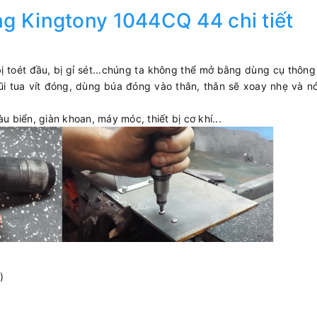
ng Kingtony 1044CQ 44 chi tiết
bị toét đầu, bị gỉ sét...chúng ta không thể mở bằng dùng cụ thôn
i tua vít đóng, dùng búa đóng vào thân, thân sẽ xoay nhẹ và n
u biển, giàn khoan, máy móc, thiết bị cơ khí...
)