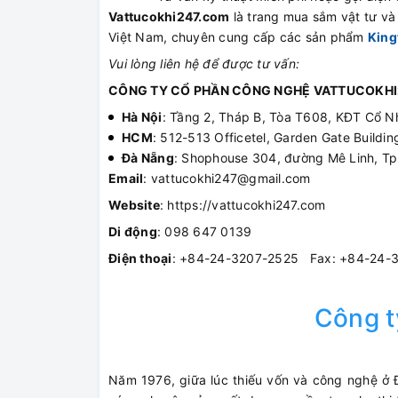
Vattucokhi247.com
là trang mua sắm vật tư và t
Việt Nam, chuyên cung cấp các sản phẩm
King
Vui lòng liên hệ để được tư vấn:
CÔNG TY CỔ PHẦN CÔNG NGHỆ VATTUCOKHI
Hà Nội
: Tầng 2, Tháp B, Tòa T608, KĐT Cổ N
HCM
: 512-513 Officetel, Garden Gate Build
Đà Nẵng
: Shophouse 304, đường Mê Linh, T
Email
: vattucokhi247@gmail.com
Website
: https://vattucokhi247.com
Di động
: 098 647 0139
Điện thoại
: +84-24-3207-2525 Fax: +84-24-
Công 
Năm 1976, giữa lúc thiếu vốn và công nghệ ở Đ