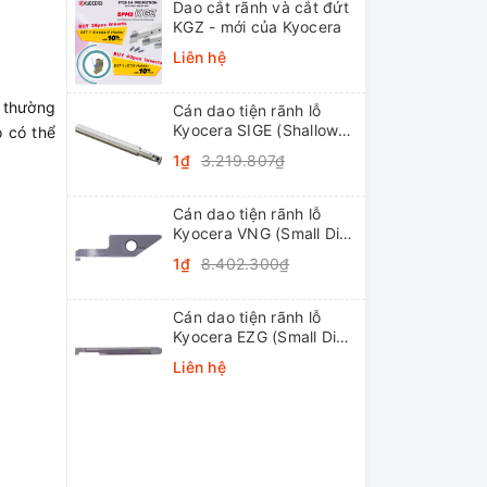
Dao cắt rãnh và cắt đứt
KGZ - mới của Kyocera
Liên hệ
g thường
Cán dao tiện rãnh lỗ
Kyocera SIGE (Shallow
ó có thể
Grooving)
1₫
3.219.807₫
Cán dao tiện rãnh lỗ
Kyocera VNG (Small Dia.
Internal Grooving
1₫
8.402.300₫
System Tip-Bars)
Cán dao tiện rãnh lỗ
Kyocera EZG (Small Dia.
Internal Grooving EZ
Liên hệ
Bars)