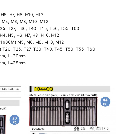
, H6, H7, H8, H10, H12
 : M5, M6, M8, M10, M12
T25, T27, T30, T40, T45, T50, T55, T60
) H4, H5, H6, H7, H8, H10, H12
i, (1680M) M5, M6, M8, M10, M12
T) T20, T25, T27, T30, T40, T45, T50, T55, T60
10mm, L=30mm
10mm, L=38mm