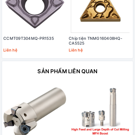
CCMT09T304MQ-PR1535
Chíp tiện TNMG160408HQ-
CA5525
Liên hệ
Liên hệ
SẢN PHẨM LIÊN QUAN