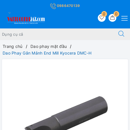
0986470139
0
0
Trang chủ
Dao phay mặt đầu
Dao Phay Gắn Mảnh End Mill Kyocera DMC-H