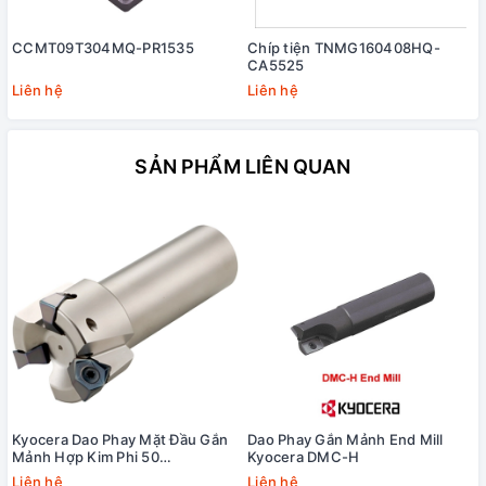
CCMT09T304MQ-PR1535
Chíp tiện TNMG160408HQ-
CA5525
Liên hệ
Liên hệ
SẢN PHẨM LIÊN QUAN
Kyocera Dao Phay Mặt Đầu Gắn
Dao Phay Gắn Mảnh End Mill
Mảnh Hợp Kim Phi 50
Kyocera DMC-H
MFWN90050R-S32-3T
Liên hệ
Liên hệ