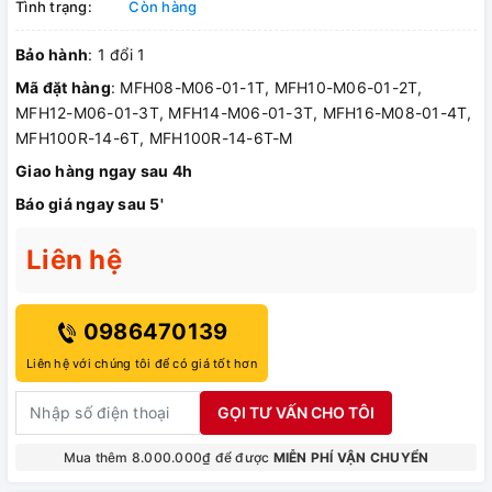
Tình trạng:
Còn hàng
Bảo hành
: 1 đổi 1
Mã đặt hàng
: MFH08-M06-01-1T, MFH10-M06-01-2T,
MFH12-M06-01-3T, MFH14-M06-01-3T, MFH16-M08-01-4T,
MFH100R-14-6T, MFH100R-14-6T-M
Giao hàng ngay sau 4h
Báo giá ngay sau 5'
Liên hệ
0986470139
Liên hệ với chúng tôi để có giá tốt hơn
GỌI TƯ VẤN CHO TÔI
Mua thêm 8.000.000₫ để được
MIỄN PHÍ VẬN CHUYỂN