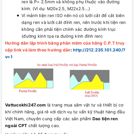
ren là P= 2.5mm và không phụ thuộc vào đường
kính. (Ví dụ: M20x2.5, M22x2.5...)
Vì mảnh tiện ren ISO nên nó có lưỡi cắt để cắt biên
dạng ren và lưỡi cắt đỉnh ren, nên trước khi tiện ren
không cần phải tiện chính xác đường kính trục
(đường kính tọa ra đường kính đỉnh ren)
Hướng dẫn lập trình bằng phần mềm của hãng C.P.T truy
cập link và làm theo hướng dẫn
:
http://212.235.101.240/?
v=1
Vattucokhi247.com
là trang mua sắm vật tư và thiết bị cơ
khí chính hãng, giá rẻ với dịch vụ tư vấn kỹ thuật hàng đầu
Việt Nam, chuyên cung cấp các sản phẩm
Dao tiện ren
ngoài CPT
chất lượng cao.