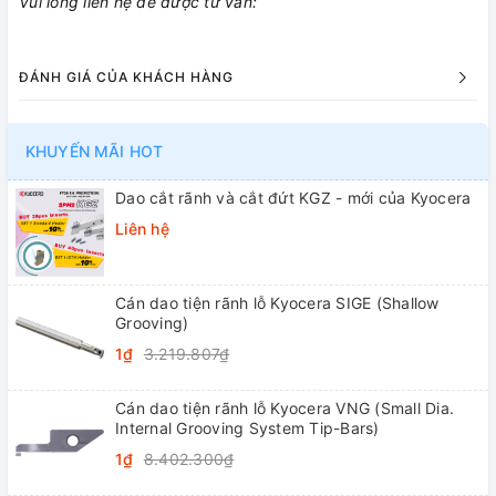
Vui lòng liên hệ để được tư vấn:
ĐÁNH GIÁ CỦA KHÁCH HÀNG
KHUYẾN MÃI HOT
Dao cắt rãnh và cắt đứt KGZ - mới của Kyocera
Liên hệ
Cán dao tiện rãnh lỗ Kyocera SIGE (Shallow
Grooving)
1₫
3.219.807₫
Cán dao tiện rãnh lỗ Kyocera VNG (Small Dia.
Internal Grooving System Tip-Bars)
1₫
8.402.300₫