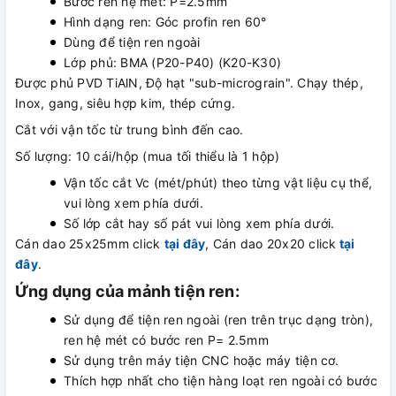
Bước ren hệ mét: P=2.5mm
Hình dạng ren: Góc profin ren 60°
Dùng để tiện ren ngoài
Lớp phủ: BMA (P20-P40) (K20-K30)
Được phủ PVD TiAlN, Độ hạt "sub-micrograin". Chạy thép,
Inox, gang, siêu hợp kim, thép cứng.
Cắt với vận tốc từ trung bình đến cao.
Số lượng: 10 cái/hộp (mua tối thiểu là 1 hộp)
Vận tốc cắt Vc (mét/phút) theo từng vật liệu cụ thể,
vui lòng xem phía dưới.
Số lớp cắt hay số pát vui lòng xem phía dưới.
Cán dao 25x25mm click
tại đây
, Cán dao 20x20 click
tại
đây
.
Ứng dụng của mảnh tiện ren:
Sử dụng để tiện ren ngoài (ren trên trục dạng tròn),
ren hệ mét có bước ren P= 2.5mm
Sử dụng trên máy tiện CNC hoặc máy tiện cơ.
Thích hợp nhất cho tiện hàng loạt ren ngoài có bước