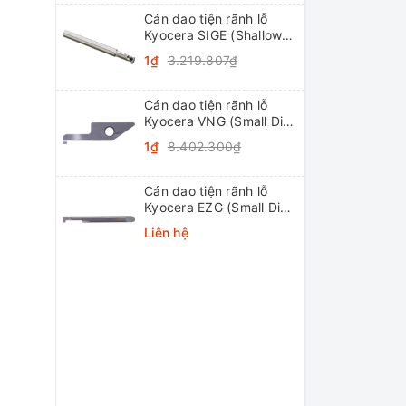
Cán dao tiện rãnh lỗ
Kyocera SIGE (Shallow
Grooving)
1₫
3.219.807₫
Cán dao tiện rãnh lỗ
Kyocera VNG (Small Dia.
Internal Grooving
1₫
8.402.300₫
System Tip-Bars)
Cán dao tiện rãnh lỗ
Kyocera EZG (Small Dia.
Internal Grooving EZ
Liên hệ
Bars)