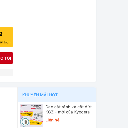
9
tốt hơn
O TÔI
N
KHUYẾN MÃI HOT
Dao cắt rãnh và cắt đứt
KGZ - mới của Kyocera
Liên hệ