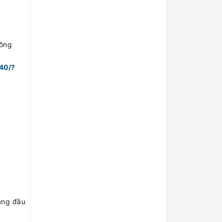
hông
240/?
hàng đầu