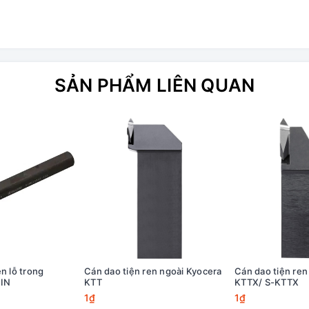
SẢN PHẨM LIÊN QUAN
n lỗ trong
Cán dao tiện ren ngoài Kyocera
Cán dao tiện ren
CIN
KTT
KTTX/ S-KTTX
1₫
1₫