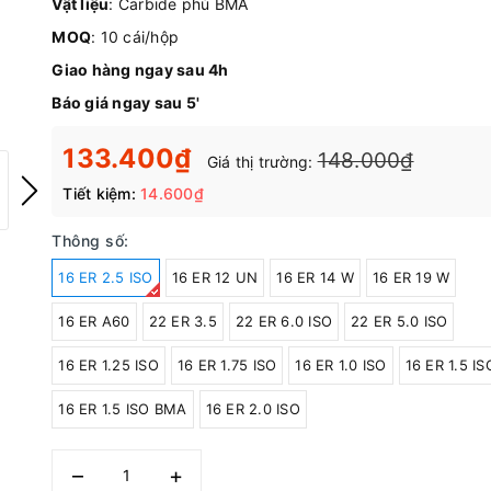
Vật liệu
: Carbide phủ BMA
MOQ
: 10 cái/hộp
Giao hàng ngay sau 4h
Báo giá ngay sau 5'
133.400₫
148.000₫
Giá thị trường:
Tiết kiệm:
14.600₫
Thông số:
16 ER 2.5 ISO
16 ER 12 UN
16 ER 14 W
16 ER 19 W
16 ER A60
22 ER 3.5
22 ER 6.0 ISO
22 ER 5.0 ISO
16 ER 1.25 ISO
16 ER 1.75 ISO
16 ER 1.0 ISO
16 ER 1.5 IS
16 ER 1.5 ISO BMA
16 ER 2.0 ISO
–
+