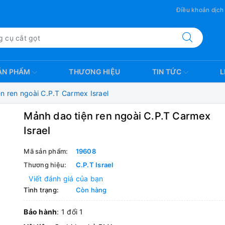
Điều khoản dịch
ẢN PHẨM
THƯƠNG HIỆU
TIN TỨC
L
n ren ngoài C.P.T Carmex Israel
Mảnh dao tiện ren ngoài C.P.T Carmex
Israel
Mã sản phẩm:
19608
Thương hiệu:
C.P.T Israel
Viết đánh giá của bạn
Tình trạng:
Còn hàng
Bảo hành
: 1 đổi 1