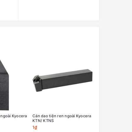
 ngoài Kyocera
Cán dao tiện ren ngoài Kyocera
Cán dao tiện ngoà
KTN/ KTNS
M22U C.P.T Carm
1₫
1.189.100₫
1.320