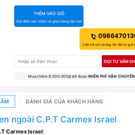
THÊM VÀO GIỎ
Gọi điện xác nhận và giao hàng tận nơi
098647013
Liên hệ với chúng tôi để có giá 
GỌI TƯ VẤN CH
Mua thêm 8.000.000₫ để được
MIỄN PHÍ VẬN CHUYỂ
HẨM
ĐÁNH GIÁ CỦA KHÁCH HÀNG
en ngoài C.P.T Carmex Israel
.T Carmex Israel
: