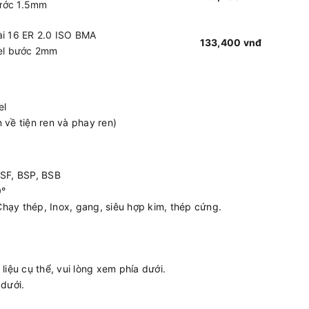
bước 1.5mm
ài 16 ER 2.0 ISO BMA
133,400 vnđ
ael bước 2mm
el
 về tiện ren và phay ren)
BSF, BSP, BSB
0°
hạy thép, Inox, gang, siêu hợp kim, thép cứng.
liệu cụ thể, vui lòng xem phía dưới.
 dưới.