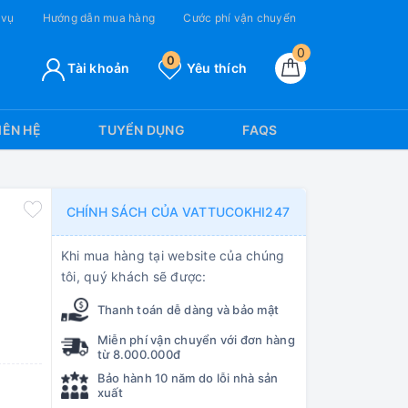
 vụ
Hướng dẫn mua hàng
Cước phí vận chuyển
0
0
Tài khoản
Yêu thích
IÊN HỆ
TUYỂN DỤNG
FAQS
CHÍNH SÁCH CỦA VATTUCOKHI247
Khi mua hàng tại website của chúng
tôi, quý khách sẽ được:
Thanh toán dễ dàng và bảo mật
Miễn phí vận chuyển với đơn hàng
từ 8.000.000đ
Bảo hành 10 năm do lỗi nhà sản
xuất