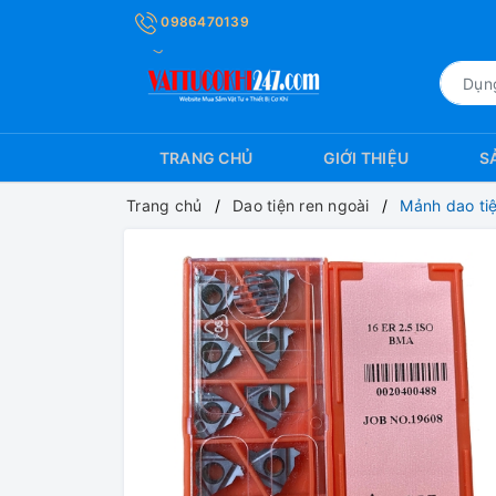
0986470139
TRANG CHỦ
GIỚI THIỆU
S
Trang chủ
Dao tiện ren ngoài
Mảnh dao tiệ