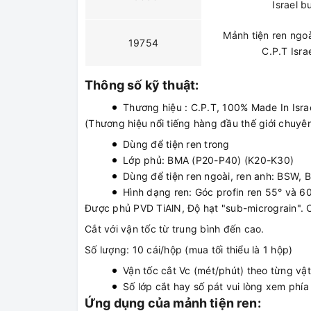
Israel 
Mảnh tiện ren ngo
19754
C.P.T Isr
Thông số kỹ thuật:
Thương hiệu : C.P.T, 100% Made In Isra
(Thương hiệu nổi tiếng hàng đầu thế giới chuyên
Dùng để tiện ren trong
Lớp phủ: BMA (P20-P40) (K20-K30)
Dùng để tiện ren ngoài, ren anh: BSW, 
Hình dạng ren: Góc profin ren 55° và 6
Được phủ PVD TiAlN, Độ hạt "sub-micrograin". C
Cắt với vận tốc từ trung bình đến cao.
Số lượng: 10 cái/hộp (mua tối thiểu là 1 hộp)
Vận tốc cắt Vc (mét/phút) theo từng vật 
Số lớp cắt hay số pát vui lòng xem phía
Ứng dụng của mảnh tiện ren: