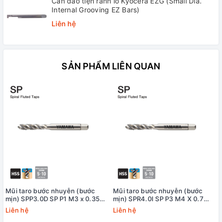
Cán dao tiện rãnh lỗ Kyocera EZG (Small Dia.
Internal Grooving EZ Bars)
Liên hệ
SẢN PHẨM LIÊN QUAN
Mũi taro bước nhuyễn (bước
Mũi taro bước nhuyễn (bước
mịn) SPP3.0D SP P1 M3 x 0.35
mịn) SPR4.0I SP P3 M4 X 0.7
Yamawa
+20 Yamawa (dung sai lớn)
Liên hệ
Liên hệ