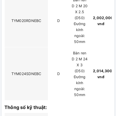
D 2 M 20
X 2.5
(D50)
2,002,000
TYM020RDNEBC
D
Đường
vnđ
kính
ngoài:
50mm
Bàn ren
D 2 M 24
X 3
(D50)
2,014,300
TYM024SDNEBC
D
Đường
vnđ
kính
ngoài:
50mm
Thông số kỹ thuật: