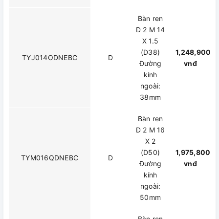
Bàn ren
D 2 M 14
X 1.5
(D38)
1,248,900
TYJ014ODNEBC
D
Đường
vnđ
kính
ngoài:
38mm
Bàn ren
D 2 M 16
X 2
(D50)
1,975,800
TYM016QDNEBC
D
Đường
vnđ
kính
ngoài:
50mm
Bàn ren