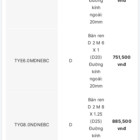
Đường
vnđ
kính
ngoài:
20mm
Bàn ren
D 2 M 6
X 1
(D20)
751,500
TYE6.0MDNEBC
D
Đường
vnđ
kính
ngoài:
20mm
Bàn ren
D 2 M 8
X 1.25
(D25)
885,500
TYG8.0NDNEBC
D
Đường
vnđ
kính