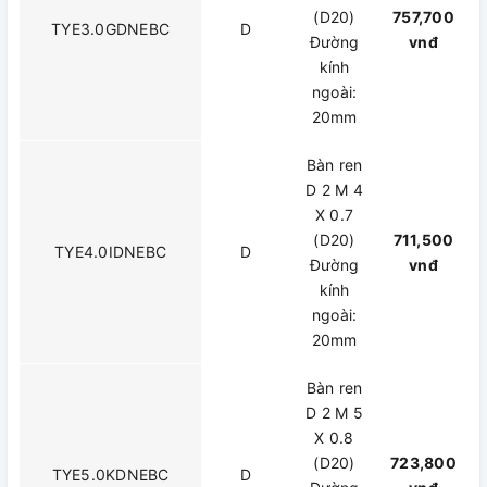
(D20)
757,700
TYE3.0GDNEBC
D
Đường
vnđ
kính
ngoài:
20mm
Bàn ren
D 2 M 4
X 0.7
(D20)
711,500
TYE4.0IDNEBC
D
Đường
vnđ
kính
ngoài:
20mm
Bàn ren
D 2 M 5
X 0.8
(D20)
723,800
TYE5.0KDNEBC
D