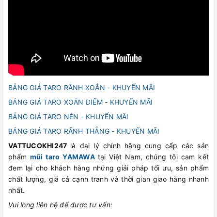
BẢNG GIÁ TARO RÃNH XOẮN - KHUYẾN MÃI
BẢNG GIÁ TARO XOẮN ĐIỂM - KHUYẾN MÃI
BẢNG GIÁ TARO NÉN - KHUYẾN MÃI
BẢNG GIÁ TARO RÃNH THẲNG - KHUYẾN MÃI
VATTUCOKHI247
là đại lý chính hãng cung cấp các sản
phẩm
mũi taro YAMAWA
tại Việt Nam, chúng tôi cam kết
đem lại cho khách hàng những giải pháp tối ưu, sản phẩm
chất lượng, giá cả cạnh tranh và thời gian giao hàng nhanh
nhất.
Vui lòng liên hệ để được tư vấn: