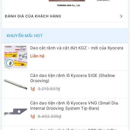
ĐÁNH GIÁ CỦA KHÁCH HÀNG
KHUYẾN MÃI HOT
Dao cắt rãnh và cắt đứt KGZ - mới của Kyocera
Liên hệ
Cán dao tiện rãnh lỗ Kyocera SIGE (Shallow
Grooving)
1₫
3.219.807₫
Cán dao tiện rãnh lỗ Kyocera VNG (Small Dia.
Internal Grooving System Tip-Bars)
1₫
8.402.300₫