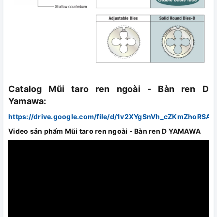
Catalog Mũi taro ren ngoài - Bàn ren D
Yamawa:
https://drive.google.com/file/d/1v2XYgSnVh_cZKmZhoRSA
Video sản phẩm Mũi taro ren ngoài - Bàn ren D YAMAWA