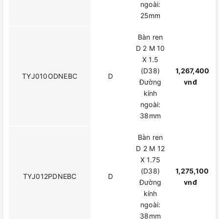
ngoài:
25mm
Bàn ren
D 2 M 10
X 1.5
(D38)
1,267,400
TYJ010ODNEBC
D
Đường
vnđ
kính
ngoài:
38mm
Bàn ren
D 2 M 12
X 1.75
(D38)
1,275,100
TYJ012PDNEBC
D
Đường
vnđ
kính
ngoài:
38mm