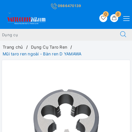
0986470139
0
0
Trang chủ
Dụng Cụ Taro Ren
Mũi taro ren ngoài - Bàn ren D YAMAWA