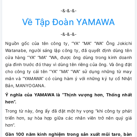
-&-&-&-
Về Tập Đoàn YAMAWA
-&-&-&-
Nguồn gốc của tên công ty, “YA” “MA” “WA” Ông Jokichi
Watanabe, người sáng lập công ty, đã quyết định dùng tên
cửa hàng “YA” “MA” “WA, được ông dùng trong kinh doanh
gia đình trước đó thay vì dùng tên riêng của ông. Và ông đặt
cho công ty cái tên “YA” “MA” “WA” sử dụng những từ may
mắn và “YAMAWA” có cùng hàm ý với những ký tự cổ Nhật
Bản, MANYOGANA.
Ý nghĩa của YAMAWA là “Thịnh vượng hơn, Thống nhất
hơn”.
Trong từ này, ông ấy đã đặt một hy vọng “khi công ty phát
triển hơn, sự hòa hợp giữa các nhân viên trở nên quý giá
hơn”.
Gần 100 năm kinh nghiệm trong sản xuất mũi taro, bàn