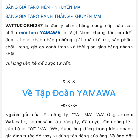
BẢNG GIÁ TARO NÉN - KHUYẾN MÃI
BẢNG GIÁ TARO RÃNH THẲNG - KHUYẾN MÃI
VATTUCOKHI247
là đại lý chính hãng cung cấp các sản
phẩm
mũi taro YAMAWA
tại Việt Nam, chúng tôi cam kết
đem lại cho khách hàng những giải pháp tối ưu, sản phẩm
chất lượng, giá cả cạnh tranh và thời gian giao hàng nhanh
nhất.
Vui lòng liên hệ để được tư vấn:
-&-&-&-
Về Tập Đoàn YAMAWA
-&-&-&-
Nguồn gốc của tên công ty, “YA” “MA” “WA” Ông Jokichi
Watanabe, người sáng lập công ty, đã quyết định dùng tên
cửa hàng “YA” “MA” “WA, được ông dùng trong kinh doanh
gia đình trước đó thay vì dùng tên riêng của ông. Và ông đặt