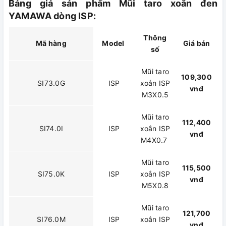
Bảng giá sản phẩm Mũi taro xoắn đen
YAMAWA dòng ISP:
Thông
Mã hàng
Model
Giá bán
số
Mũi taro
109,300
SI73.0G
ISP
xoắn ISP
vnđ
M3X0.5
Mũi taro
112,400
SI74.0I
ISP
xoắn ISP
vnđ
M4X0.7
Mũi taro
115,500
SI75.0K
ISP
xoắn ISP
vnđ
M5X0.8
Mũi taro
121,700
SI76.0M
ISP
xoắn ISP
vnđ