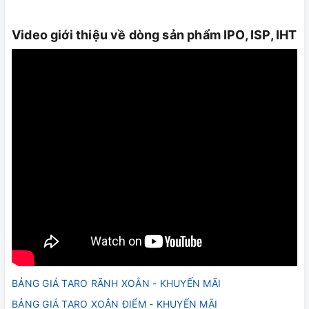
Video giới thiệu về dòng sản phẩm IPO, ISP, IHT
BẢNG GIÁ TARO RÃNH XOẮN - KHUYẾN MÃI
BẢNG GIÁ TARO XOẮN ĐIỂM - KHUYẾN MÃI