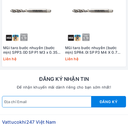
Mũi taro bước nhuyễn (bước
Mũi taro bước nhuyễn (bước
mịn) SPP3.0D SP P1 M3 x 0.35
mịn) SPR4.0I SP P3 M4 X 0.7
Yamawa
+20 Yamawa (dung sai lớn)
Liên hệ
Liên hệ
ĐĂNG KÝ NHẬN TIN
Để nhận khuyến mãi dành riêng cho bạn sớm nhất!
ĐĂNG KÝ
Vattucokhi247 Việt Nam