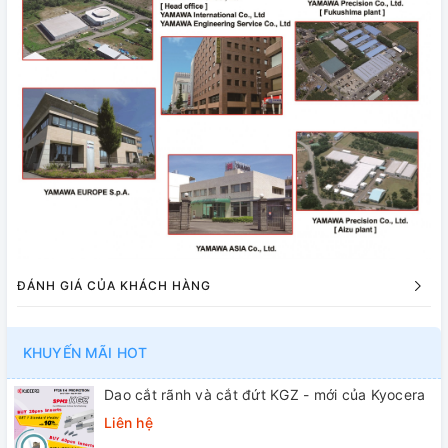
ĐÁNH GIÁ CỦA KHÁCH HÀNG
KHUYẾN MÃI HOT
Dao cắt rãnh và cắt đứt KGZ - mới của Kyocera
Liên hệ