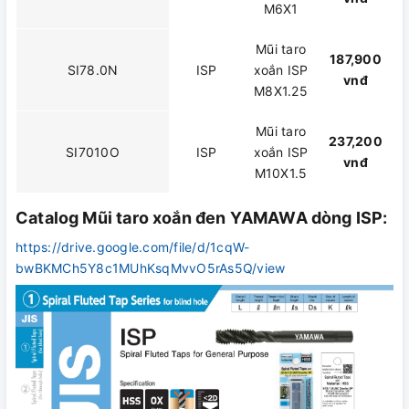
M6X1
Mũi taro
187,900
SI78.0N
ISP
xoắn ISP
vnđ
M8X1.25
Mũi taro
237,200
SI7010O
ISP
xoắn ISP
vnđ
M10X1.5
Catalog Mũi taro xoắn đen YAMAWA dòng ISP:
https://drive.google.com/file/d/1cqW-
bwBKMCh5Y8c1MUhKsqMvvO5rAs5Q/view