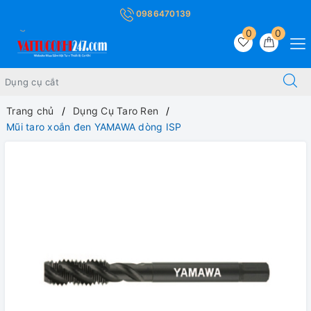
0986470139
0
0
Trang chủ
Dụng Cụ Taro Ren
Mũi taro xoắn đen YAMAWA dòng ISP