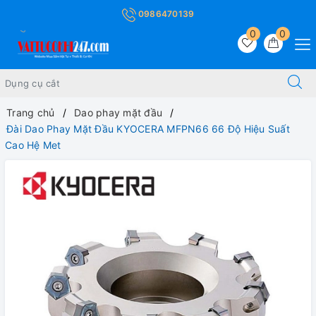
0986470139
0
0
Trang chủ
Dao phay mặt đầu
Đài Dao Phay Mặt Đầu KYOCERA MFPN66 66 Độ Hiệu Suất
Cao Hệ Met