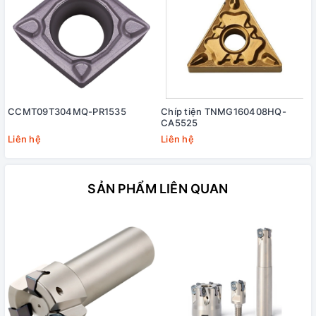
CCMT09T304MQ-PR1535
Chíp tiện TNMG160408HQ-
CA5525
Liên hệ
Liên hệ
SẢN PHẨM LIÊN QUAN