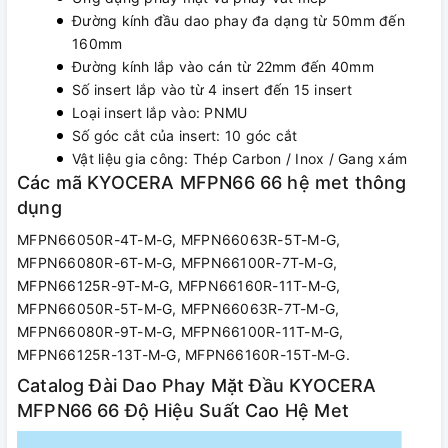
Đường kính đầu dao phay đa dạng từ 50mm đến
160mm
Đường kính lắp vào cán từ 22mm đến 40mm
Số insert lắp vào từ 4 insert đến 15 insert
Loại insert lắp vào: PNMU
Số góc cắt của insert: 10 góc cắt
Vật liệu gia công: Thép Carbon / Inox / Gang xám
Các mã KYOCERA MFPN66 66 hệ met thông
dụng
MFPN66050R-4T-M-G, MFPN66063R-5T-M-G,
MFPN66080R-6T-M-G, MFPN66100R-7T-M-G,
MFPN66125R-9T-M-G, MFPN66160R-11T-M-G,
MFPN66050R-5T-M-G, MFPN66063R-7T-M-G,
MFPN66080R-9T-M-G, MFPN66100R-11T-M-G,
MFPN66125R-13T-M-G, MFPN66160R-15T-M-G.
Catalog Đài Dao Phay Mặt Đầu KYOCERA
MFPN66 66 Độ Hiệu Suất Cao Hệ Met