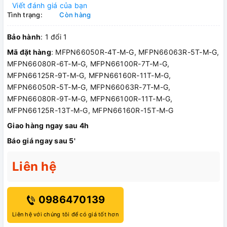
Viết đánh giá của bạn
Tình trạng:
Còn hàng
Bảo hành
: 1 đổi 1
Mã đặt hàng
: MFPN66050R-4T-M-G, MFPN66063R-5T-M-G,
MFPN66080R-6T-M-G, MFPN66100R-7T-M-G,
MFPN66125R-9T-M-G, MFPN66160R-11T-M-G,
MFPN66050R-5T-M-G, MFPN66063R-7T-M-G,
MFPN66080R-9T-M-G, MFPN66100R-11T-M-G,
MFPN66125R-13T-M-G, MFPN66160R-15T-M-G
Giao hàng ngay sau 4h
Báo giá ngay sau 5'
Liên hệ
0986470139
Liên hệ với chúng tôi để có giá tốt hơn