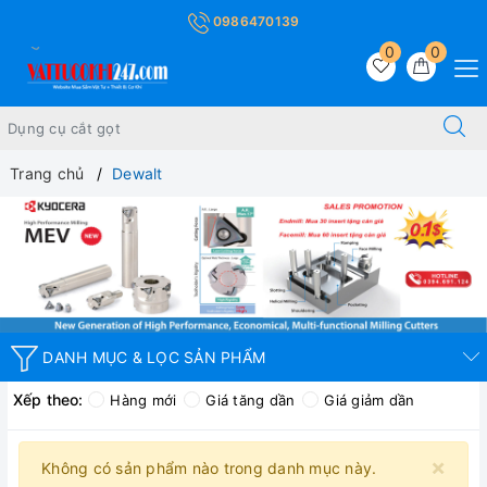
0986470139
0
0
Trang chủ
Dewalt
DANH MỤC & LỌC SẢN PHẨM
Xếp theo:
Hàng mới
Giá tăng dần
Giá giảm dần
×
Không có sản phẩm nào trong danh mục này.