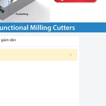
á giảm dần
×