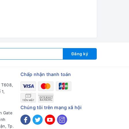
Đăng ký
Chấp nhận thanh toán
a T608,
 1,
Chúng tôi trên mạng xã hội
en Gate
inh
ận, Tp.