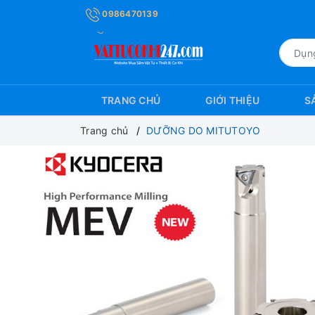
0986470139
TRANG CHỦ
GIỚI THIỆU
S
Trang chủ
DƯỠNG DO MITUTOYO