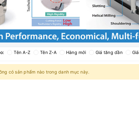
o:
Tên A-Z
Tên Z-A
Hàng mới
Giá tăng dần
Gi
ông có sản phẩm nào trong danh mục này.