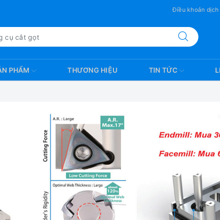
Điều khoản dịch
ẢN PHẨM
THƯƠNG HIỆU
TIN TỨC
L