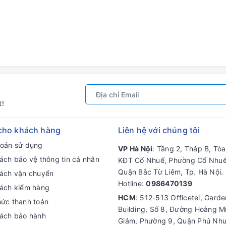
t!
cho khách hàng
Liên hệ với chúng tôi
hoản sử dụng
VP Hà Nội
: Tầng 2, Tháp B, Tò
ách bảo vệ thông tin cá nhân
KĐT Cổ Nhuế, Phường Cổ Nhuế
Quận Bắc Từ Liêm, Tp. Hà Nội.
sách vận chuyển
Hotline:
0986470139
sách kiểm hàng
HCM
: 512-513 Officetel, Gard
hức thanh toán
Building, Số 8, Đường Hoàng M
sách bảo hành
Giám, Phường 9, Quận Phú Nhu