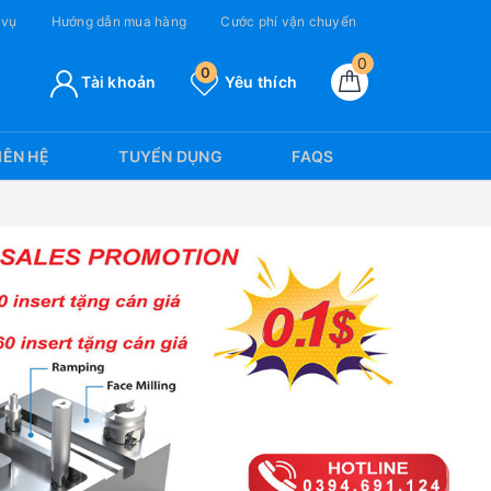
 vụ
Hướng dẫn mua hàng
Cước phí vận chuyển
0
0
Tài khoản
Yêu thích
IÊN HỆ
TUYỂN DỤNG
FAQS