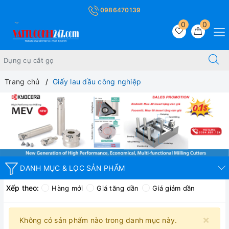
0986470139
0
0
Trang chủ
Giấy lau dầu công nghiệp
DANH MỤC & LỌC SẢN PHẨM
Xếp theo:
Hàng mới
Giá tăng dần
Giá giảm dần
×
Không có sản phẩm nào trong danh mục này.