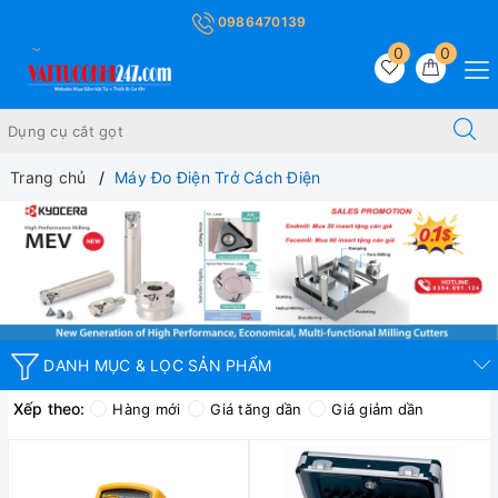
0986470139
0
0
Trang chủ
Máy Đo Điện Trở Cách Điện
DANH MỤC & LỌC SẢN PHẨM
Xếp theo:
Hàng mới
Giá tăng dần
Giá giảm dần