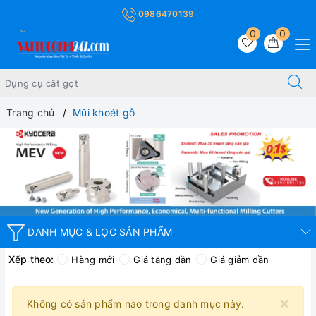
0986470139
0
0
Trang chủ
Mũi khoét gỗ
DANH MỤC & LỌC SẢN PHẨM
Xếp theo:
Hàng mới
Giá tăng dần
Giá giảm dần
×
Không có sản phẩm nào trong danh mục này.