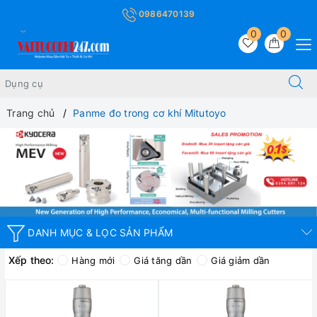
0986470139
0
0
Trang chủ
Panme đo trong cơ khí Mitutoyo
DANH MỤC & LỌC SẢN PHẨM
Xếp theo:
Hàng mới
Giá tăng dần
Giá giảm dần