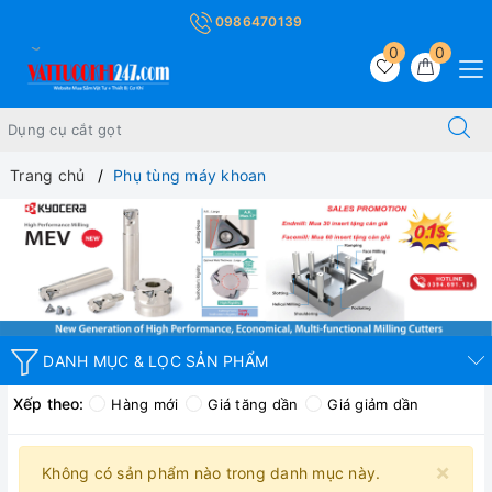
0986470139
0
0
Trang chủ
Phụ tùng máy khoan
DANH MỤC & LỌC SẢN PHẨM
Xếp theo:
Hàng mới
Giá tăng dần
Giá giảm dần
×
Không có sản phẩm nào trong danh mục này.