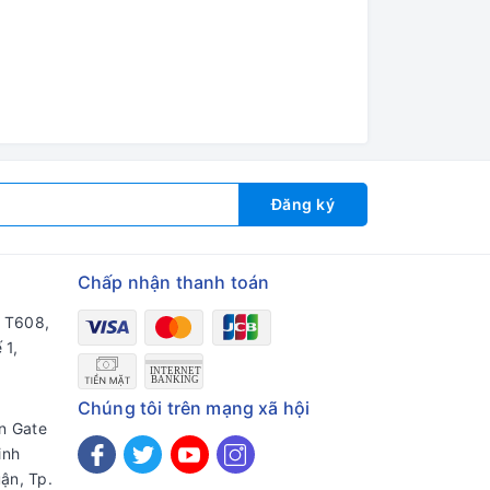
Đăng ký
Chấp nhận thanh toán
a T608,
 1,
Chúng tôi trên mạng xã hội
en Gate
inh
ận, Tp.