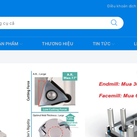
Điều khoản dịch
ẢN PHẨM
THƯƠNG HIỆU
TIN TỨC
L