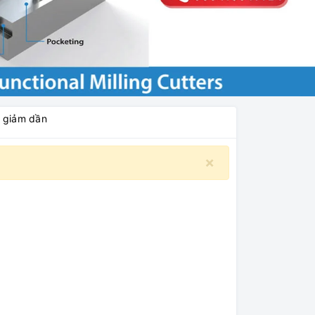
á giảm dần
×