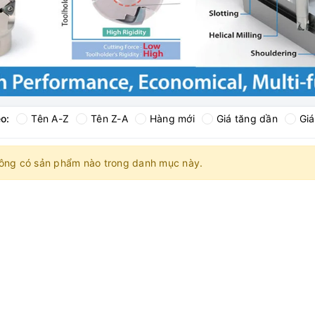
o:
Tên A-Z
Tên Z-A
Hàng mới
Giá tăng dần
Gi
ông có sản phẩm nào trong danh mục này.