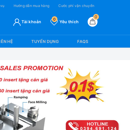
 vụ
Hướng dẫn mua hàng
Cước phí vận chuyển
0
0
Tài khoản
Yêu thích
IÊN HỆ
TUYỂN DỤNG
FAQS