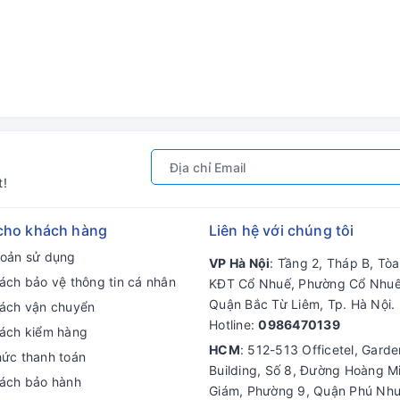
t!
cho khách hàng
Liên hệ với chúng tôi
hoản sử dụng
VP Hà Nội
: Tầng 2, Tháp B, Tò
ách bảo vệ thông tin cá nhân
KĐT Cổ Nhuế, Phường Cổ Nhuế
Quận Bắc Từ Liêm, Tp. Hà Nội.
sách vận chuyển
Hotline:
0986470139
sách kiểm hàng
HCM
: 512-513 Officetel, Gard
hức thanh toán
Building, Số 8, Đường Hoàng M
sách bảo hành
Giám, Phường 9, Quận Phú Nhu